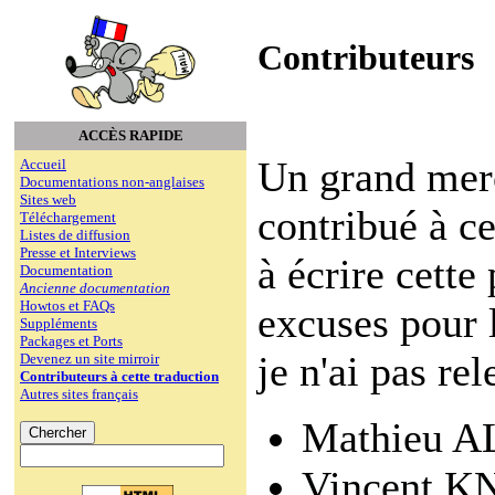
Contributeurs
ACCÈS RAPIDE
Un grand merci
Accueil
Documentations non-anglaises
Sites web
contribué à c
Téléchargement
Listes de diffusion
Presse et Interviews
à écrire cett
Documentation
Ancienne documentation
Howtos et FAQs
excuses pour 
Suppléments
Packages et Ports
je n'ai pas re
Devenez un site mirroir
Contributeurs à cette traduction
Autres sites français
Mathieu 
Vincent 