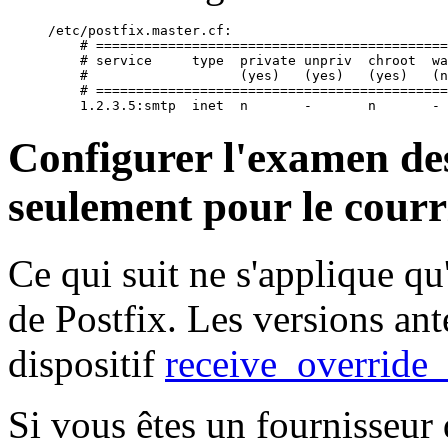
/etc/postfix.master.cf:

    # ============================================
    # service     type  private unpriv  chroot  wa
    #                   (yes)   (yes)   (yes)   (n
    # ============================================
Configurer l'examen des
seulement pour le courr
Ce qui suit ne s'applique qu
de Postfix. Les versions ant
dispositif
receive_override
Si vous êtes un fournisseur