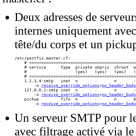
Deux adresses de serveur
internes uniquement avec 
tête/du corps et un pickup
/etc/postfix.master.cf:

    # ============================================
    # service      type  private unpriv  chroot  w
    #                    (yes)   (yes)   (yes)   (
    # ============================================
    1.2.3.4:smtp   inet  n       -       n       -
        -o 
receive_override_options
=
no_header_body
    127.0.0.1:smtp inet  n       -       n       -
        -o 
receive_override_options
=
no_header_body
    pickup         fifo  n       -       n       6
        -o 
receive_override_options
=
no_header_body
Un serveur SMTP pour le 
avec filtrage activé via le