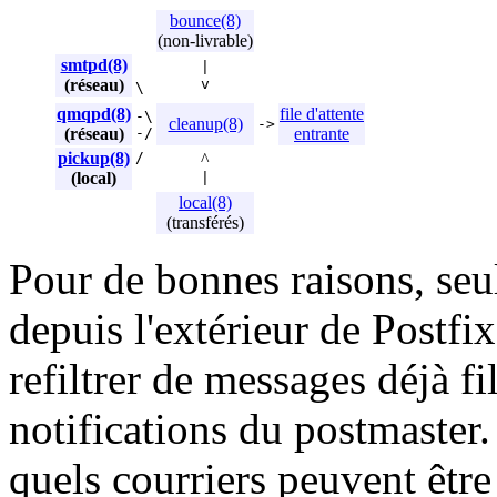
bounce(8)
(non-livrable)
smtpd(8)
|
(réseau)
v
\
qmqpd(8)
file d'attente
-\
cleanup(8)
->
(réseau)
-/
entrante
pickup(8)
/
^
(local)
|
local(8)
(transférés)
Pour de bonnes raisons, seu
depuis l'extérieur de Postfix 
refiltrer de messages déjà fi
notifications du postmaster
quels courriers peuvent être