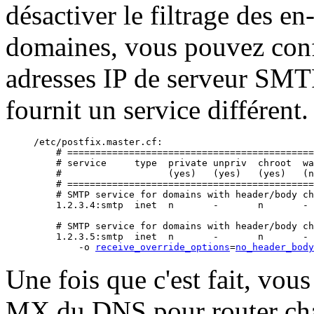
désactiver le filtrage des en
domaines, vous pouvez conf
adresses IP de serveur SMTP
fournit un service différent.
/etc/postfix.master.cf:

    # ============================================
    # service     type  private unpriv  chroot  wa
    #                   (yes)   (yes)   (yes)   (n
    # ============================================
    # SMTP service for domains with header/body ch
    1.2.3.4:smtp  inet  n       -       n       - 
    # SMTP service for domains with header/body ch
    1.2.3.5:smtp  inet  n       -       n       - 
        -o 
receive_override_options
=
no_header_body
Une fois que c'est fait, vo
MX du DNS pour router cha