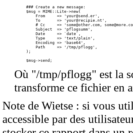
### Create a new message:

$msg = MIME::Lite->new(

    From     => 'your@send.er',

    To       => 'your@recipie.nt',

    # Cc     => 'some@other.com, some@more.co
    Subject  => 'pflogsumm',

    Date     => `date`,

    Type     => 'text/plain',

    Encoding => 'base64',

    Path     => '/tmp/pflogg',

);

Où "/tmp/pflogg" est la 
transforme ce fichier en 
Note de Wietse : si vous uti
accessible par des utilisateu
stocker ce rapport dans un 