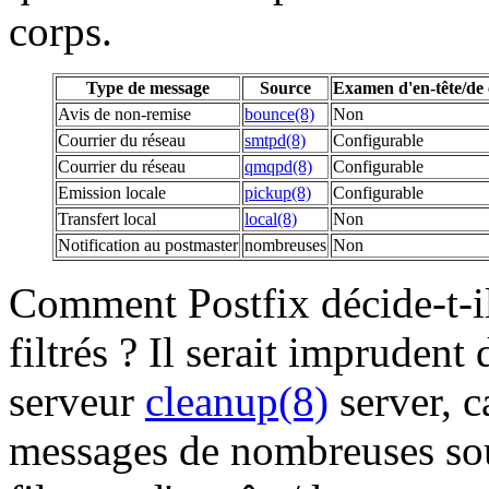
corps.
Type de message
Source
Examen d'en-tête/de 
Avis de non-remise
bounce(8)
Non
Courrier du réseau
smtpd(8)
Configurable
Courrier du réseau
qmqpd(8)
Configurable
Emission locale
pickup(8)
Configurable
Transfert local
local(8)
Non
Notification au postmaster
nombreuses
Non
Comment Postfix décide-t-il
filtrés ? Il serait imprudent
serveur
cleanup(8)
server, c
messages de nombreuses sour