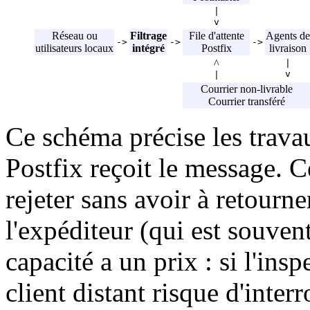
|
v
Réseau ou
Filtrage
File d'attente
Agents de
->
->
->
utilisateurs locaux
intégré
Postfix
livraison
^
|
v
|
Courrier non-livrable
Courrier transféré
Ce schéma précise les travau
Postfix reçoit le message. C
rejeter sans avoir à retourn
l'expéditeur (qui est souvent
capacité a un prix : si l'ins
client distant risque d'inter