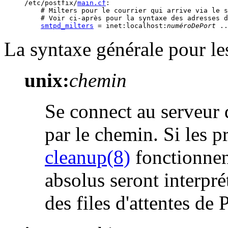
/etc/postfix/
main.cf
:

    # Milters pour le courrier qui arrive via le s
    # Voir ci-après pour la syntaxe des adresses d
smtpd_milters
 = inet:localhost:
numéroDePort
 ..
La syntaxe générale pour les
unix:
chemin
Se connect au serveur
par le chemin. Si les 
cleanup(8)
fonctionnen
absolus seront interpré
des files d'attentes de 