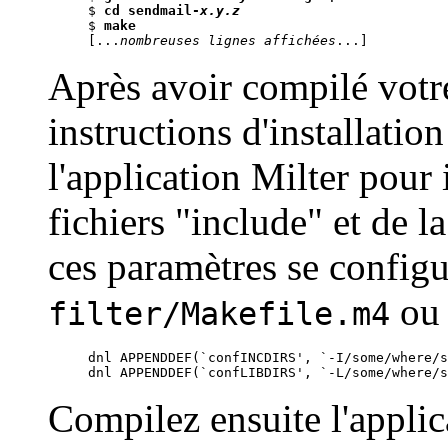
$ 
cd sendmail-
x.y.z
$ 
make
[...
nombreuses lignes affichées
Après avoir compilé vot
instructions d'installatio
l'application Milter pour
fichiers "include" et de l
ces paramètres se config
ou 
filter/Makefile.m4
dnl APPENDDEF(`confINCDIRS', `-I/some/where/s
dnl APPENDDEF(`confLIBDIRS', `-L/some/where/s
Compilez ensuite l'applic