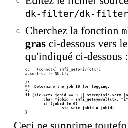
Editez le fichier sour
dk-filter/dk-filte
Cherchez la fonction
m
gras
ci-dessous vers le
qu'indiqué ci-dessous :
cc = (connctx) smfi_getpriv(ctx);

/*

**  Determine the job ID for logging.

*/

if (sic->ctx_jobid == 0 || strcmp(sic->ctx_jo
	char *jobid = smfi_getsymval(ctx, "i");

	if (jobid != 0)

		sic->ctx_jobid = jobid;

}
Ceci ne supprime toutefo