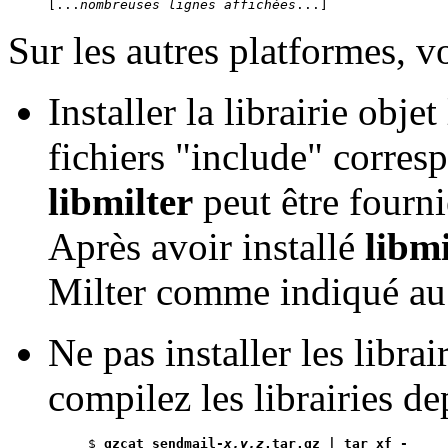
[...
nombreuses lignes affichées
Sur les autres platformes, v
Installer la librairie objet
fichiers "include" corres
libmilter
peut être fourn
Après avoir installé
libmi
Milter comme indiqué au
Ne pas installer les librai
compilez les librairies d
$ 
gzcat sendmail-
x.y.z
.tar.gz | tar xf -