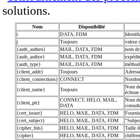
solutions.
Nom
Disponibilité
i
DATA, FDM
Identif
j
Toujours
valeur
{auth_authen}
MAIL, DATA, FDM
nom de
{auth_author}
MAIL, DATA, FDM
expédi
{auth_type}
MAIL, DATA, FDM
méthod
{client_addr}
Toujours
Adresse
{client_connections}
CONNECT
Nombre 
Nom de 
{client_name}
Toujours
échoue
CONNECT, HELO, MAIL,
Nom du 
{client_ptr}
DATA
consult
{cert_issuer}
HELO, MAIL, DATA, FDM
Fournis
{cert_subject}
HELO, MAIL, DATA, FDM
"Subjec
{cipher_bits}
HELO, MAIL, DATA, FDM
Taille 
{cipher}
HELO, MAIL, DATA, FDM
chiffr