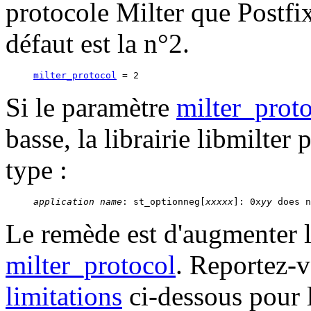
protocole Milter que Postfix
défaut est la n°2.
milter_protocol
Si le paramètre
milter_prot
basse, la librairie libmilte
type :
application name
: st_optionneg[
xxxxx
]: 0x
yy
 does n
Le remède est d'augmenter 
milter_protocol
. Reportez-v
limitations
ci-dessous pour l