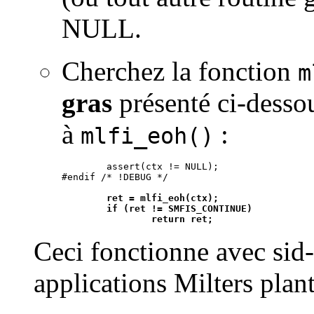
NULL.
Cherchez la fonction
m
gras
présenté ci-dessou
à
:
mlfi_eoh()
        assert(ctx != NULL);

        ret = mlfi_eoh(ctx);

        if (ret != SMFIS_CONTINUE)

                return ret;
Ceci fonctionne avec sid-
applications Milters plant