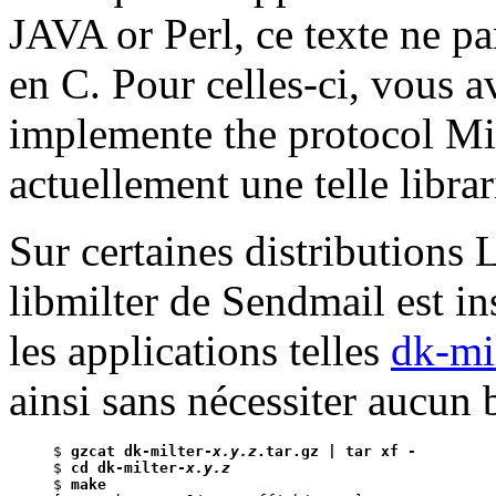
JAVA or Perl, ce texte ne pa
en C. Pour celles-ci, vous a
implemente the protocol Mil
actuellement une telle libra
Sur certaines distributions 
libmilter de Sendmail est ins
les applications telles
dk-mi
ainsi sans nécessiter aucun 
$ 
gzcat dk-milter-
x.y.z
.tar.gz | tar xf -
$ 
cd dk-milter-
x.y.z
$ 
make