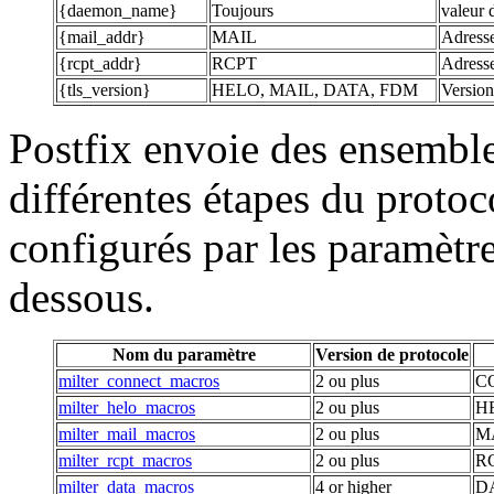
{daemon_name}
Toujours
valeur
{mail_addr}
MAIL
Adresse
{rcpt_addr}
RCPT
Adresse
{tls_version}
HELO, MAIL, DATA, FDM
Version
Postfix envoie des ensembl
différentes étapes du proto
configurés par les paramètre
dessous.
Nom du paramètre
Version de protocole
milter_connect_macros
2 ou plus
C
milter_helo_macros
2 ou plus
H
milter_mail_macros
2 ou plus
M
milter_rcpt_macros
2 ou plus
R
milter_data_macros
4 or higher
D