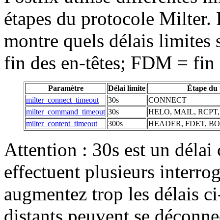
étapes du protocole Milter. 
montre quels délais limites
fin des en-têtes; FDM = fin
Paramètre
Délai limite
Étape du 
milter_connect_timeout
30s
CONNECT
milter_command_timeout
30s
HELO, MAIL, RCP
milter_content_timeout
300s
HEADER, FDET, B
Attention : 30s est un délai
effectuent plusieurs interro
augmentez trop les délais c
distants peuvent se déconnec