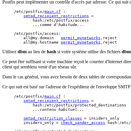
Postfix peut implémenter un contrôle d'accès par adresse. Ce qui suit es
/etc/postfix/
main.cf
 :

smtpd_recipient_restrictions
 =

        hash:/etc/postfix/access

...comme d'habitude...
/etc/postfix/access:

    all@my.domain   
permit_mynetworks
,reject

    all@my.hostname 
permit_mynetworks
Utilisez
dbm
au lieu de
hash
si votre système utilise des fichiers
dbm
Ce peut être suffisant si votre machine reçoit le courrier d'Internet 
client qui semblera venir d'un réseau sûr.
Dans le cas général, vous avez besoin de deux tables de correspondance
Ce qui suit est basé sur l'adresse de l'expéditeur de l'enveloppe SMTP 
/etc/postfix/
main.cf
 :

smtpd_recipient_restrictions
 =

        hash:/etc/postfix/protected_destinations

...contenu habituel...
smtpd_restriction_classes
 = insiders_only

    insiders_only = 
check_sender_access
 hash:/etc/