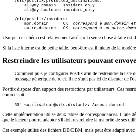
/etc/postfix/protected_destinations:

    all@my.domain   insiders_only

    all@my.hostname insiders_only

/etc/postfix/insiders:

    mon.domain      OK  
correspond à mon.domain et
    autre.domaine   OK  
correspond à un autre.doma
Usurper ce schéma est relativement aisé car la seule chose à faire est 
Si la liste interne est de petite taille, peut-être est il mieux de la modére
Restreindre les utilisateurs pouvant envoye
Comment puis-je configurer Postfix afin de restreindre la liste de
message générique de rejet. Il ne s'agit pas ici de discuter de l'o
Postfix dispose d'un support des restrictions par utilisateurs. Ces res
comme suit :
Cette implémentation utilise deux tables de correspondances. L'une défin
que le lecteur pourra adapter s'il doit restreindre la majorité de ses utili
Cet exemple utilise des fichiers DB/DBM, mais peut être adapté av