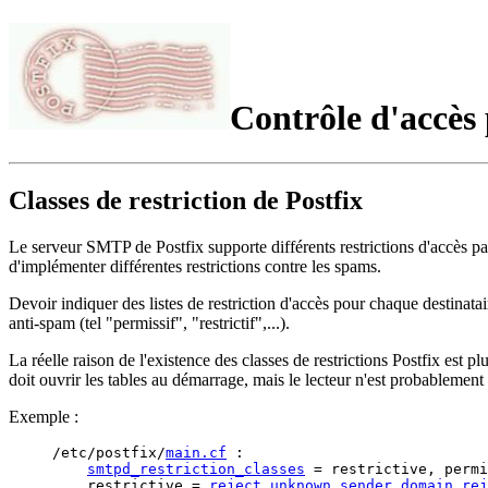
Contrôle d'accès p
Classes de restriction de Postfix
Le serveur SMTP de Postfix supporte différents restrictions d'accès p
d'implémenter différentes restrictions contre les spams.
Devoir indiquer des listes de restriction d'accès pour chaque destinatai
anti-spam (tel "permissif", "restrictif",...).
La réelle raison de l'existence des classes de restrictions Postfix est 
doit ouvrir les tables au démarrage, mais le lecteur n'est probablement 
Exemple :
/etc/postfix/
main.cf
 :

smtpd_restriction_classes
 = restrictive, permi
    restrictive = 
reject_unknown_sender_domain
rej