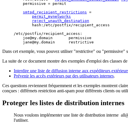
    permissive = permit

smtpd_recipient_restrictions
 = 

permit_mynetworks
reject_unauth_destination
	hash:/etc/postfix/recipient_access

/etc/postfix/recipient_access:

    joe@my.domain	permissive

Dans cet exemple, vous pouvez utiliser "restrictive" ou "permissive" s
La suite de ce document montre des exemples d'emploi des classes de r
Interdire une liste de diffusion interne aux expéditeurs extérieur
Prévenir les accès extérieurs par des utilisateurs internes
.
Ces questions reviennent fréquemment et les exemples montrent claireme
conçues : différnets restriction anti-spam pour différents clients ou util
Proteger les listes de distribution internes
Nous voulons implémenter une liste de distribution interne all@m
l'utiliser.