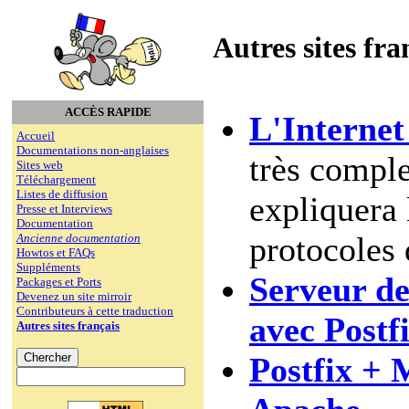
Autres sites fra
ACCÈS RAPIDE
L'Internet
Accueil
Documentations non-anglaises
très comple
Sites web
Téléchargement
Listes de diffusion
expliquera 
Presse et Interviews
Documentation
protocoles 
Ancienne documentation
Howtos et FAQs
Suppléments
Serveur de
Packages et Ports
Devenez un site mirroir
Contributeurs à cette traduction
avec Post
Autres sites français
Postfix + 