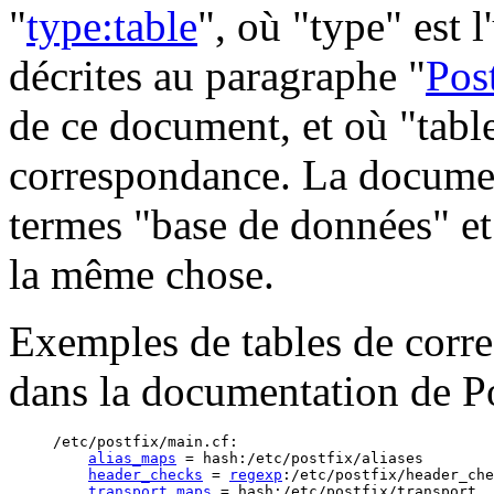
"
type:table
", où "type" est 
décrites au paragraphe "
Pos
de ce document, et où "table
correspondance. La document
termes "base de données" et
la même chose.
Exemples de tables de corr
dans la documentation de Po
/etc/postfix/main.cf:

alias_maps
 = hash:/etc/postfix/aliases        
header_checks
 = 
regexp
:/etc/postfix/header_che
transport_maps
 = hash:/etc/postfix/transport  