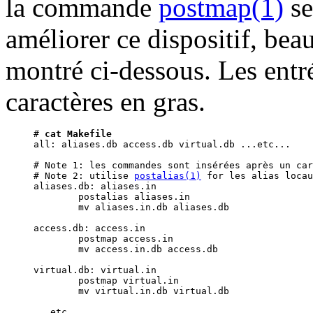
la commande
postmap(1)
se
améliorer ce dispositif, be
montré ci-dessous. Les entr
caractères en gras.
# 
cat Makefile
all: aliases.db access.db virtual.db ...etc...

# Note 1: les commandes sont insérées après un car
# Note 2: utilise 
postalias(1)
 for les alias locau
aliases.db: aliases.in

	postalias aliases.in

	mv aliases.in.db aliases.db

access.db: access.in

	postmap access.in

	mv access.in.db access.db

virtual.db: virtual.in

	postmap virtual.in

	mv virtual.in.db virtual.db

...etc...
