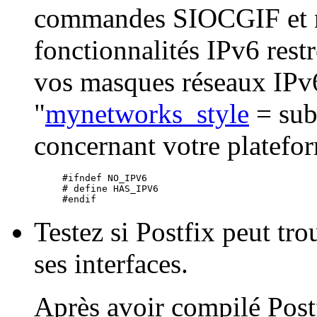
commandes SIOCGIF et n
fonctionnalités IPv6 restr
vos masques réseaux IPv6
"
mynetworks_style
= subn
concernant votre platefor
#ifndef NO_IPV6

# define HAS_IPV6

Testez si Postfix peut tr
ses interfaces.
Après avoir compilé Postf