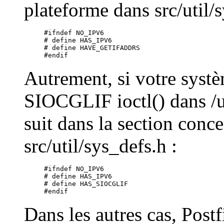
plateforme dans src/util/s
#ifndef NO_IPV6

# define HAS_IPV6

# define HAVE_GETIFADDRS

Autrement, si votre syst
SIOCGLIF ioctl() dans /us
suit dans la section conc
src/util/sys_defs.h :
#ifndef NO_IPV6

# define HAS_IPV6

# define HAS_SIOCGLIF

Dans les autres cas, Postf