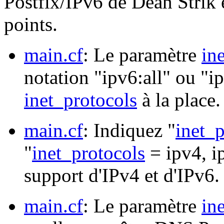
Postfix/IPv6 de Dean Strik e
points.
main.cf
: Le paramètre
in
notation "ipv6:all" ou "ip
inet_protocols
à la place.
main.cf
: Indiquez "
inet_p
"
inet_protocols
= ipv4, ip
support d'IPv4 et d'IPv6.
main.cf
: Le paramètre
in