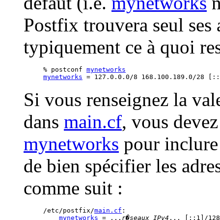
défaut (i.e.
mynetworks
n
Postfix trouvera seul ses 
typiquement ce à quoi re
% postconf 
mynetworks
mynetworks
Si vous renseignez la va
dans
main.cf
, vous devez 
mynetworks
pour inclure
de bien spécifier les adre
comme suit :
/etc/postfix/
main.cf
:

mynetworks
 = ...
r�seaux IPv4