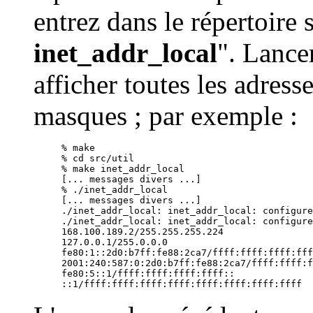
entrez dans le répertoire s
inet_addr_local
". Lancer
afficher toutes les adress
masques ; par exemple :
% make

% cd src/util

% make inet_addr_local

[... messages divers ...]

% ./inet_addr_local

[... messages divers ...]

./inet_addr_local: inet_addr_local: configure
./inet_addr_local: inet_addr_local: configure
168.100.189.2/255.255.255.224

127.0.0.1/255.0.0.0

fe80:1::2d0:b7ff:fe88:2ca7/ffff:ffff:ffff:fff
2001:240:587:0:2d0:b7ff:fe88:2ca7/ffff:ffff:f
fe80:5::1/ffff:ffff:ffff:ffff::
