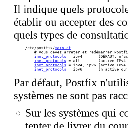
Il indique quels protocole
établir ou accepter des c
quels types de consultati
/etc/postfix/
main.cf
:

    # Vous devez arrêter et redémarrer Postfi
inet_protocols
 = ipv4       (DÉFAUT: n'ac
inet_protocols
 = all        (active IPv4 
inet_protocols
 = ipv4, ipv6 (active IPv4 
inet_protocols
Par défaut, Postfix n'util
systèmes ne sont pas racc
Sur les systèmes qui c
tenter de livrer du cou