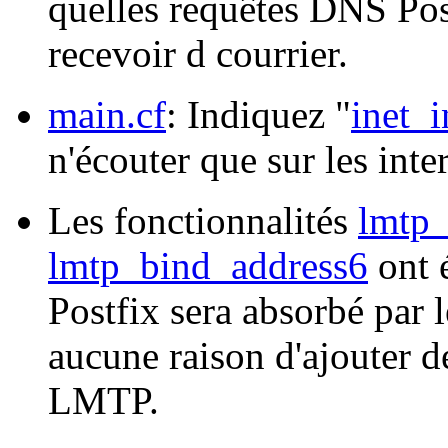
quelles requêtes DNS Post
recevoir d courrier.
main.cf
: Indiquez "
inet_i
n'écouter que sur les inte
Les fonctionnalités
lmtp_
lmtp_bind_address6
ont 
Postfix sera absorbé par 
aucune raison d'ajouter de
LMTP.