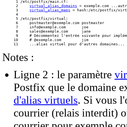
 1 /etc/postfix/main.cf:

 2     
virtual_alias_domains
 = exemple.com ...autr
 3     
virtual_alias_maps
 = hash:/etc/postfix/virt
 4 

 5 /etc/postfix/virtual:

 6     postmaster@exemple.com postmaster

 7     info@exemple.com       joe

 8     sales@exemple.com      jane

 9     # Décommentez l'entrée suivante pour implém
10     # @exemple.com         jim

Notes :
Ligne 2 : le paramètre
vi
Postfix que le domaine 
d'alias virtuels
. Si vous l'
courrier (relais interdit) 
courrier pour exemple.co