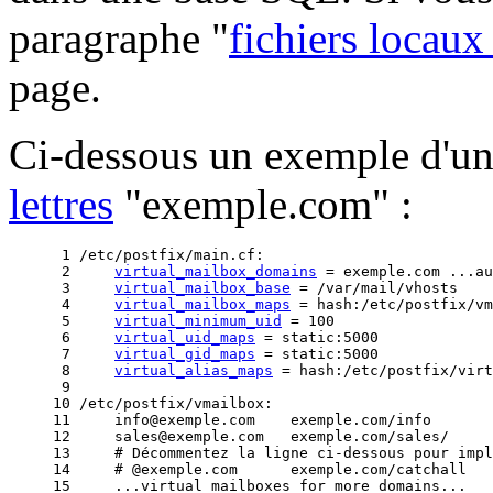
paragraphe "
fichiers locaux
page.
Ci-dessous un exemple d'u
lettres
"exemple.com" :
 1 /etc/postfix/main.cf:

 2     
virtual_mailbox_domains
 = exemple.com ...au
 3     
virtual_mailbox_base
 = /var/mail/vhosts

 4     
virtual_mailbox_maps
 = hash:/etc/postfix/vm
 5     
virtual_minimum_uid
 = 100

 6     
virtual_uid_maps
 = static:5000

 7     
virtual_gid_maps
 = static:5000

 8     
virtual_alias_maps
 = hash:/etc/postfix/virt
 9 

10 /etc/postfix/vmailbox:

11     info@exemple.com    exemple.com/info

12     sales@exemple.com   exemple.com/sales/

13     # Décommentez la ligne ci-dessous pour impl
14     # @exemple.com      exemple.com/catchall

15     ...virtual mailboxes for more domains...
