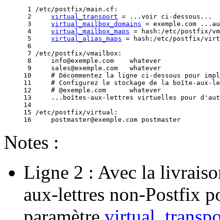
 1 /etc/postfix/main.cf:

 2     
virtual_transport
 = ...voir ci-dessous...

 3     
virtual_mailbox_domains
 = exemple.com ...au
 4     
virtual_mailbox_maps
 = hash:/etc/postfix/vm
 5     
virtual_alias_maps
 = hash:/etc/postfix/virt
 6 

 7 /etc/postfix/vmailbox:

 8     info@exemple.com    whatever

 9     sales@exemple.com   whatever

10     # Décommentez la ligne ci-dessous pour impl
11     # Configurez le stockage de la boîte-aux-le
12     # @exemple.com      whatever

13     ...boîtes-aux-lettres virtuelles pour d'aut
14 

15 /etc/postfix/virtual:

Notes :
Ligne 2 : Avec la livrais
aux-lettres non-Postfix 
paramètre
virtual_transpo