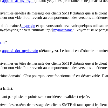
en
append_at_myorigin
(défaut: yes). Il est préférable de ne jamais la 
.
rivent les en-têtes de message des clients SMTP distants que si le clie
aleur non vide. Pour revenir au comportenment des versions antérieures 
al du domaine $
myorigin
et que vous souhaitez avoir quelques utilisateurs
teur@$myorigin" vers "utilisateur@$
myhostname
". Voyez aussi le paragr
ain
"
en
append_dot_mydomain
(défaut: yes). Le but ici est d'obtenir un tr
rivent les en-têtes de message des clients SMTP distants que si le clie
aleur non vide. Pour revenir au comportenment des versions antérieures 
chine.domain". C'est pourquoi cette fonctionnalité est désactivable. D'
 la fin).
inant par plusieurs points sera considérée invalide et rejetée.
rivent les en-têtes de message des clients SMTP distants que si le clie