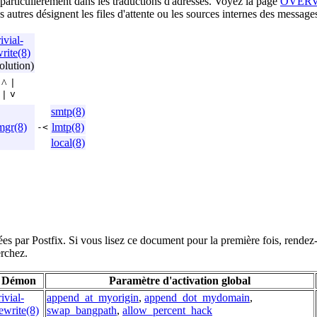
particulièrement dans les traductions d'adresses. Voyez la page
OVER
utres désignent les files d'attente ou les sources internes des message
rivial-
rite(8)
olution)
^
|
v
|
smtp(8)
mgr(8)
lmtp(8)
-<
local(8)
ées par Postfix. Si vous lisez ce document pour la première fois, rend
erchez.
Démon
Paramètre d'activation global
rivial-
append_at_myorigin
,
append_dot_mydomain
,
ewrite(8)
swap_bangpath
,
allow_percent_hack