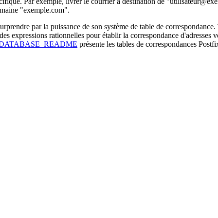
fique. Par exemple, livrer le courrier à destination de "utilisateur@ex
domaine "exemple.com".
 surprendre par la puissance de son système de table de correspondance. 
 des expressions rationnelles pour établir la correspondance d'adresses 
DATABASE_README
présente les tables de correspondances Postfi