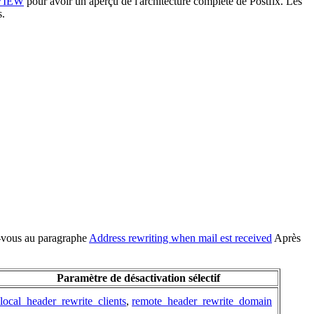
VIEW
pour avoir un aperçu de l'architecture complête de Postfix. Les
s.
ez-vous au paragraphe
Address rewriting when mail est received
Après
Paramètre de désactivation sélectif
local_header_rewrite_clients
,
remote_header_rewrite_domain