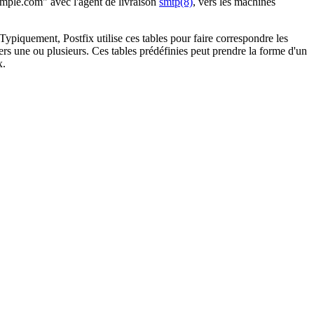
emple.com" avec l'agent de livraison
smtp(8)
, vers les machines
Typiquement, Postfix utilise ces tables pour faire correspondre les
vers une ou plusieurs. Ces tables prédéfinies peut prendre la forme d'un
x.