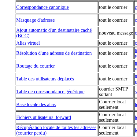
Correspondance canonique
tout le courrier
c
Masquage d'adresse
tout le courrier
c
Ajout automatic d'un destinataire caché
nouveau message
c
(BCC)
Alias virtuel
tout le courrier
c
t
Résolution d'une adresse de destination
tout le courrier
r
t
Routage du courrier
tout le courrier
r
t
Table des utilisateurs déplacés
tout le courrier
r
courrier SMTP
Table de correspondance générique
s
sortant
Courrier local
Base locale des alias
l
seulement
Courrier local
Fichiers utilisateurs .forward
l
seulement
Récupération locale de toutes les adresses
Courrier local
l
(courrier perdu)
seulement