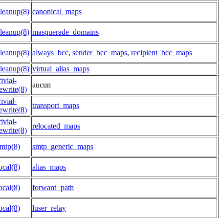
leanup(8)
canonical_maps
leanup(8)
masquerade_domains
leanup(8)
always_bcc
,
sender_bcc_maps
,
recipient_bcc_maps
leanup(8)
virtual_alias_maps
rivial-
aucun
ewrite(8)
rivial-
transport_maps
ewrite(8)
rivial-
relocated_maps
ewrite(8)
mtp(8)
smtp_generic_maps
ocal(8)
alias_maps
ocal(8)
forward_path
ocal(8)
luser_relay