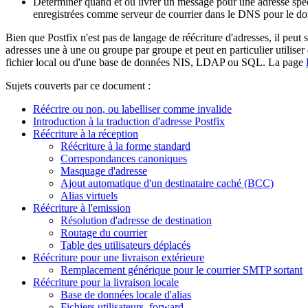
Déterminer quand et où livrer un message pour une adresse spéci
enregistrées comme serveur de courrier dans le DNS pour le 
Bien que Postfix n'est pas de langage de réécriture d'adresses, il peut
adresses une à une ou groupe par groupe et peut en particulier utiliser
fichier local ou d'une base de données NIS, LDAP ou SQL. La page
Sujets couverts par ce document :
Réécrire ou non, ou labelliser comme invalide
Introduction à la traduction d'adresse Postfix
Réécriture à la réception
Réécriture à la forme standard
Correspondances canoniques
Masquage d'adresse
Ajout automatique d'un destinataire caché (BCC)
Alias virtuels
Réécriture à l'emission
Résolution d'adresse de destination
Routage du courrier
Table des utilisateurs déplacés
Réécriture pour une livraison extérieure
Remplacement générique pour le courrier SMTP sortant
Réécriture pour la livraison locale
Base de données locale d'alias
Fichiers utilisateurs .forward