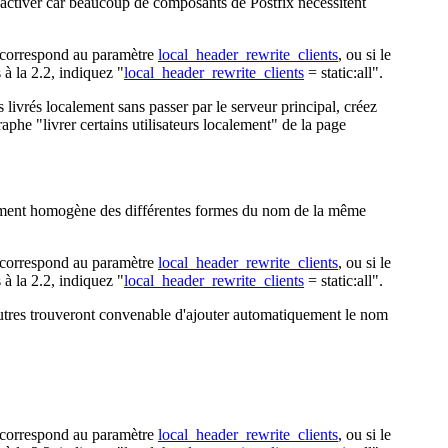
désactiver car beaucoup de composants de Postfix nécessitent
nt correspond au paramètre
local_header_rewrite_clients
, ou si le
à la 2.2, indiquez "
local_header_rewrite_clients
= static:all".
 livrés localement sans passer par le serveur principal, créez
aphe "livrer certains utilisateurs localement" de la page
aitement homogène des différentes formes du nom de la même
nt correspond au paramètre
local_header_rewrite_clients
, ou si le
à la 2.2, indiquez "
local_header_rewrite_clients
= static:all".
autres trouveront convenable d'ajouter automatiquement le nom
nt correspond au paramètre
local_header_rewrite_clients
, ou si le