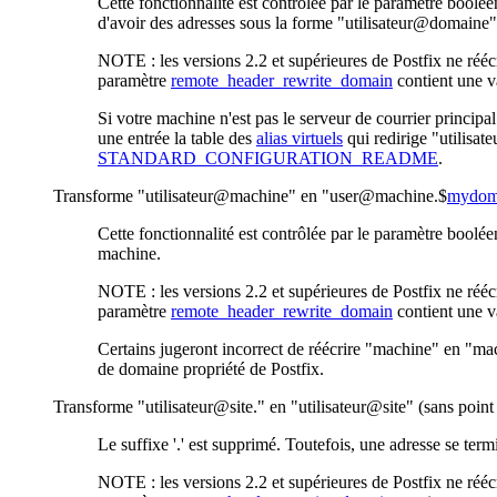
Cette fonctionnalité est contrôlée par le paramètre boolé
d'avoir des adresses sous la forme "utilisateur@domaine"
NOTE : les versions 2.2 et supérieures de Postfix ne rééc
paramètre
remote_header_rewrite_domain
contient une v
Si votre machine n'est pas le serveur de courrier princip
une entrée la table des
alias virtuels
qui redirige "utilisa
STANDARD_CONFIGURATION_README
.
Transforme "utilisateur@machine" en "user@machine.$
mydom
Cette fonctionnalité est contrôlée par le paramètre boolé
machine.
NOTE : les versions 2.2 et supérieures de Postfix ne rééc
paramètre
remote_header_rewrite_domain
contient une v
Certains jugeront incorrect de réécrire "machine" en "ma
de domaine propriété de Postfix.
Transforme "utilisateur@site." en "utilisateur@site" (sans point à
Le suffixe '.' est supprimé. Toutefois, une adresse se term
NOTE : les versions 2.2 et supérieures de Postfix ne rééc