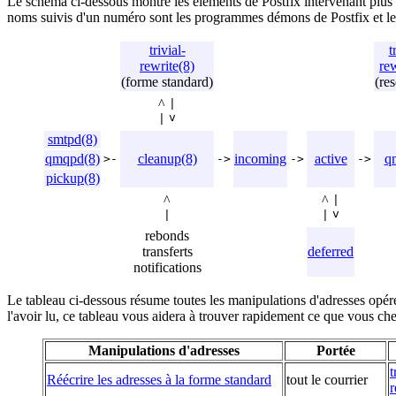
Le schéma ci-dessous montre les éléments de Postfix intervenant plus 
noms suivis d'un numéro sont les programmes démons de Postfix et les a
trivial-
t
rewrite(8)
rew
(forme standard)
(res
^
|
v
|
smtpd(8)
qmqpd(8)
cleanup(8)
incoming
active
q
>-
->
->
->
pickup(8)
^
^
|
v
|
|
rebonds
transferts
deferred
notifications
Le tableau ci-dessous résume toutes les manipulations d'adresses opér
l'avoir lu, ce tableau vous aidera à trouver rapidement ce que vous ch
Manipulations d'adresses
Portée
t
Réécrire les adresses à la forme standard
tout le courrier
r